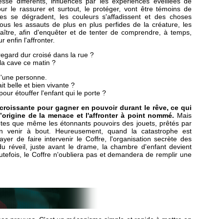
e différents, influencés par les expériences éveillées de
our le rassurer et surtout, le protéger, vont être témoins de
es se dégradent, les couleurs s'affadissent et des choses
Sous les assauts de plus en plus perfides de la créature, les
aître, afin d'enquêter et de tenter de comprendre, à temps,
 enfin l'affronter.
egard dur croisé dans la rue ?
la cave ce matin ?
 d'une personne.
it belle et bien vivante ?
our étouffer l'enfant qui le porte ?
roissante pour gagner en pouvoir durant le rêve, ce qui
l’origine de la menace et l'affronter à point nommé.
Mais
antes que même les étonnants pouvoirs des jouets, prêtés par
en venir à bout. Heureusement, quand la catastrophe est
er de faire intervenir le Coffre, l'organisation secrète des
du réveil, juste avant le drame, la chambre d'enfant devient
outefois, le Coffre n'oubliera pas et demandera de remplir une