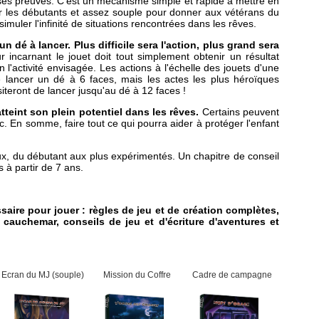
t ses preuves. C'est un mécanisme simple et rapide à mettre en
ur les débutants et assez souple pour donner aux vétérans du
simuler l'infinité de situations rencontrées dans les rêves.
 un dé à lancer. Plus difficile sera l'action, plus grand sera
 incarnant le jouet doit tout simplement obtenir un résultat
n l'activité envisagée. Les actions à l'échelle des jouets d'une
 lancer un dé à 6 faces, mais les actes les plus héroïques
teront de lancer jusqu'au dé à 12 faces !
teint son plein potentiel dans les rêves.
Certains peuvent
etc. En somme, faire tout ce qui pourra aider à protéger l'enfant
aux, du débutant aux plus expérimentés. Un chapitre de conseil
 à partir de 7 ans.
ssaire pour jouer : règles de jeu et de création complètes,
cauchemar, conseils de jeu et d'écriture d'aventures et
Ecran du MJ (souple)
Mission du Coffre
Cadre de campagne