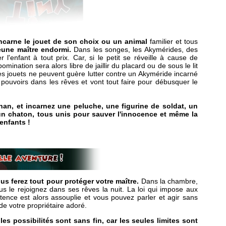
ncarne le jouet de son choix ou un animal
familier et tous
jeune maître endormi.
Dans les songes, les Akymérides, des
 l'enfant à tout prix. Car, si le petit se réveille à cause de
abomination sera alors libre de jaillir du placard ou de sous le lit
i les jouets ne peuvent guère lutter contre un Akyméride incarné
 pouvoirs dans les rêves et vont tout faire pour débusquer le
han, et incarnez une peluche, une figurine de soldat, un
un chaton, tous unis pour sauver l'innocence et même la
 enfants !
us ferez tout pour protéger votre maître.
Dans la chambre,
us le rejoignez dans ses rêves la nuit. La loi qui impose aux
stence est alors assouplie et vous pouvez parler et agir sans
de votre propriétaire adoré.
les possibilités sont sans fin, car les seules limites sont