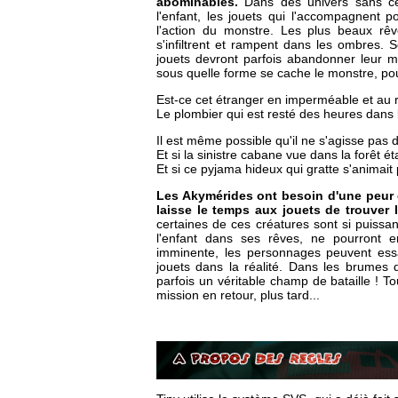
abominables.
Dans des univers sans cess
l'enfant, les jouets qui l'accompagnent p
l'action du monstre. Les plus beaux rêv
s'infiltrent et rampent dans les ombres. 
jouets devront parfois abandonner leur m
sous quelle forme se cache le monstre, pour
Est-ce cet étranger en imperméable et au r
Le plombier qui est resté des heures dans 
Il est même possible qu'il ne s'agisse pas
Et si la sinistre cabane vue dans la forêt éta
Et si ce pyjama hideux qui gratte s'animait p
Les Akymérides ont besoin d'une peur c
laisse le temps aux jouets de trouver 
certaines de ces créatures sont si puiss
l'enfant dans ses rêves, ne pourront 
imminente, les personnages peuvent essay
jouets dans la réalité. Dans les brumes 
parfois un véritable champ de bataille ! T
mission en retour, plus tard...